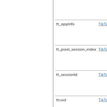
tt_appInfo
TikT
tt_pixel_session_index
TikT
tt_sessionId
TikT
ttcsid
TikT