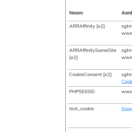
Naam
Aanb
ARRAffinity [x2]
sgtm
www.
ARRAffinitySameSite
sgtm
[x2]
www.
CookieConsent [x2]
sgtm
Cook
PHPSESSID
www.
test_cookie
Goog