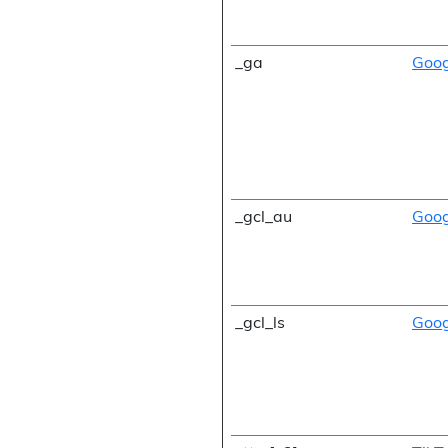
_ga
Goog
_gcl_au
Goog
_gcl_ls
Goog