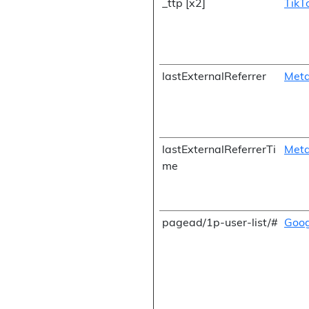
_ttp [x2]
TikT
lastExternalReferrer
Meta
lastExternalReferrerTi
Meta
me
pagead/1p-user-list/#
Goog