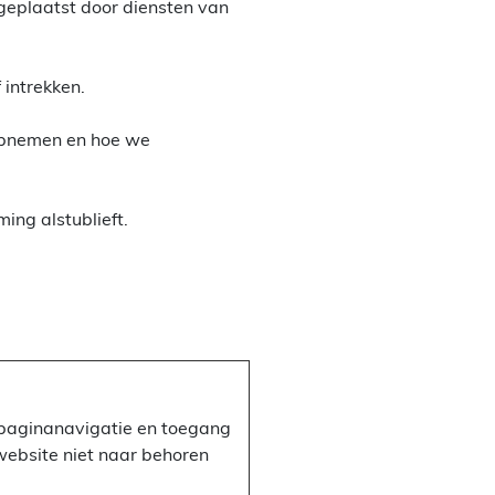
geplaatst door diensten van
 intrekken.
 opnemen en hoe we
ng alstublieft.
s paginanavigatie en toegang
website niet naar behoren