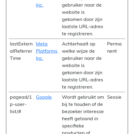
Inc.
gebruiker naar de
website is
gekomen door zijn
laatste URL-adres
te registreren.
lastExtern
Meta
Achterhaalt op
Perma
alReferrer
Platforms,
welke wijze de
nent
Time
Inc.
gebruiker naar de
website is
gekomen door zijn
laatste URL-adres
te registreren.
pagead/1
Google
Wordt gebruikt om
Sessie
p-user-
bij te houden of de
list/#
bezoeker interesse
heeft getoond in
specifieke
producten of