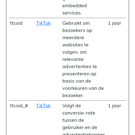
embedded
services.
ttcsid
TikTok
Gebruikt om
1 jaar
bezoekers op
meerdere
websites te
volgen, om
relevante
advertenties te
presenteren op
basis van de
voorkeuren van de
bezoeker.
ttcsid_#
TikTok
Volgt de
1 jaar
conversie-rate
tussen de
gebruiker en de
advertentiebanner