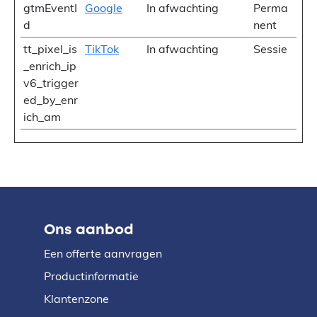
gtmEventI
Google
In afwachting
Perma
d
nent
tt_pixel_is
TikTok
In afwachting
Sessie
_enrich_ip
v6_trigger
ed_by_enr
ich_am
Ons aanbod
Een offerte aanvragen
Productinformatie
Klantenzone