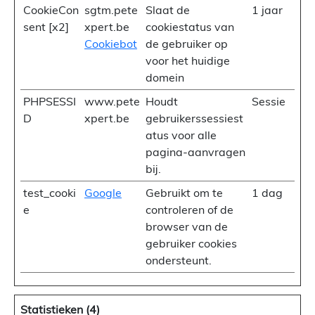
CookieCon
sgtm.pete
Slaat de
1 jaar
sent [x2]
xpert.be
cookiestatus van
Cookiebot
de gebruiker op
voor het huidige
domein
PHPSESSI
www.pete
Houdt
Sessie
D
xpert.be
gebruikerssessiest
atus voor alle
pagina-aanvragen
bij.
test_cooki
Google
Gebruikt om te
1 dag
e
controleren of de
browser van de
gebruiker cookies
ondersteunt.
Statistieken (4)