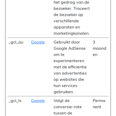
het gedrag van de
bezoeker. Traceert
de bezoeker op
verschillende
apparaten en
marketingkanalen.
_gcl_au
Google
Gebruikt door
3
Google AdSense
maand
om te
en
experimenteren
met de efficiëntie
van advertenties
op websites die
hun services
gebruiken.
_gcl_ls
Google
Volgt de
Perma
conversie-rate
nent
tussen de