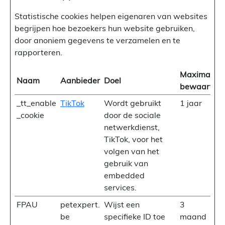
Statistische cookies helpen eigenaren van websites
begrijpen hoe bezoekers hun website gebruiken,
door anoniem gegevens te verzamelen en te
rapporteren.
Maximale
Naam
Aanbieder
Doel
bewaarterm
_tt_enable
TikTok
Wordt gebruikt
1 jaar
_cookie
door de sociale
netwerkdienst,
TikTok, voor het
volgen van het
gebruik van
embedded
services.
FPAU
petexpert.
Wijst een
3
be
specifieke ID toe
maand